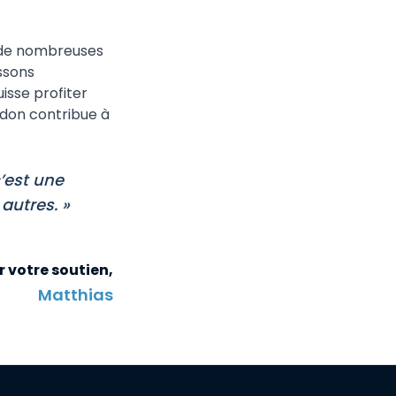
à de nombreuses
ssons
isse profiter
 don contribue à
c’est une
autres. »
r votre soutien,
Matthias