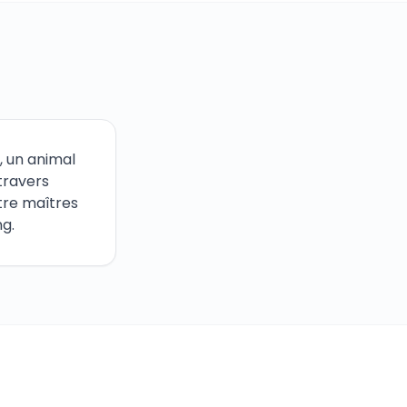
, un animal
travers
tre maîtres
ng.