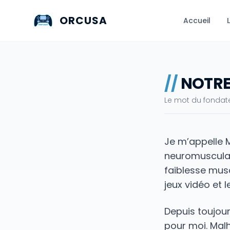
ORCUSA
Accueil
//
NOTRE
Le mot du fondate
Je m’appelle M
neuromusculai
faiblesse musc
jeux vidéo et 
Depuis toujour
pour moi. Mal