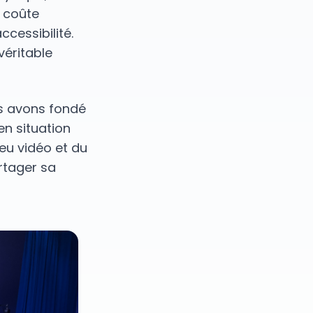
é coûte
cessibilité.
véritable
us avons fondé
en situation
eu vidéo et du
rtager sa