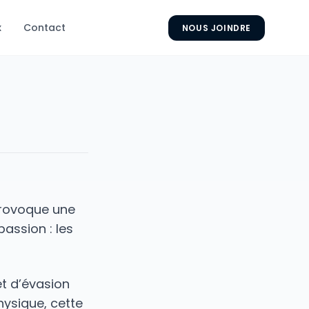
x
Contact
NOUS JOINDRE
provoque une
assion : les
et d’évasion
hysique, cette