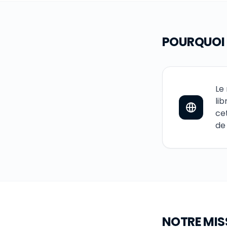
POURQUOI
Le
li
ce
de
NOTRE MIS